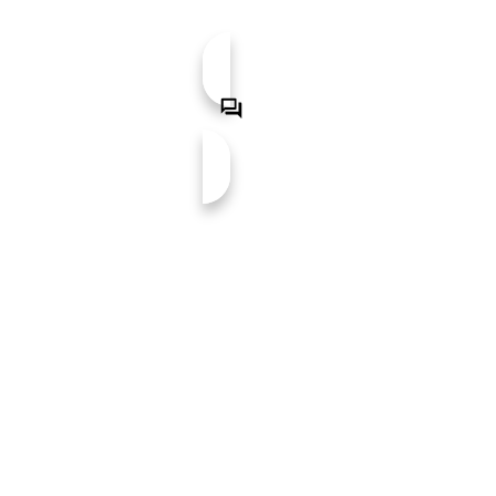
von
Kleinsteinbach
PLANE JETZT DEINEN T