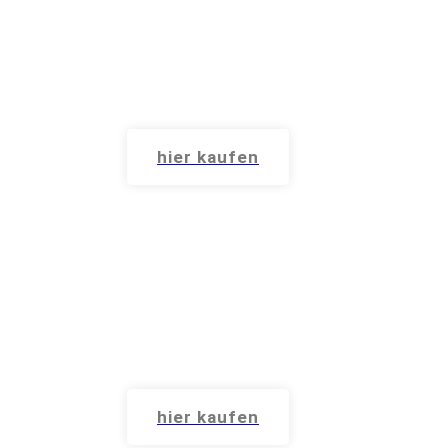
BAND 1
Taschenbuch oder E-Book
hier kaufen
BAND 2
Taschenbuch oder E-Book
hier kaufen