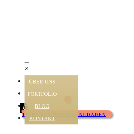
Städtetrip
München
16 Tipps für die
Hosentasche
ÜBER UNS
PORTFOLIO
BLOG
TIPPS ALS PDF DOWNLOADEN
KONTAKT