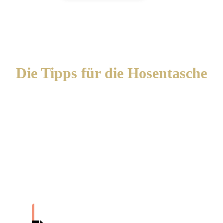
Die Tipps für die Hosentasche
Lade Dir die obigen Tipps zum Ausdrucken
gratis herunter und nimm sie mit in Deiner
Tasche oder am Smartphone.
München auf einer Seite!