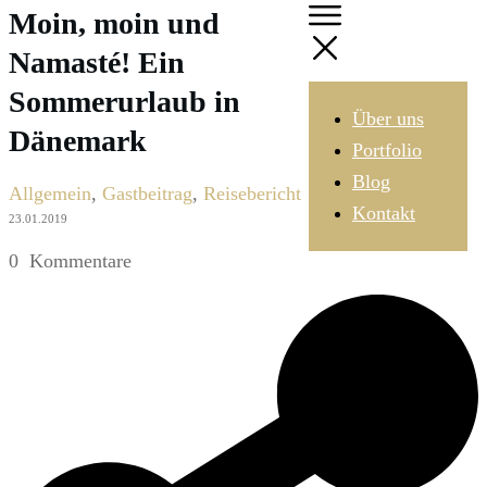
Moin, moin und
Namasté! Ein
Sommerurlaub in
Über uns
Dänemark
Portfolio
Blog
Allgemein
,
Gastbeitrag
,
Reisebericht
Kontakt
23.01.2019
0
Kommentare