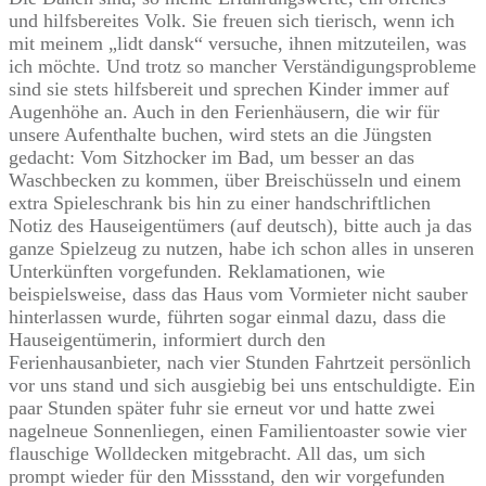
und hilfsbereites Volk. Sie freuen sich tierisch, wenn ich
mit meinem „lidt dansk“ versuche, ihnen mitzuteilen, was
ich möchte. Und trotz so mancher Verständigungsprobleme
sind sie stets hilfsbereit und sprechen Kinder immer auf
Augenhöhe an. Auch in den Ferienhäusern, die wir für
unsere Aufenthalte buchen, wird stets an die Jüngsten
gedacht: Vom Sitzhocker im Bad, um besser an das
Waschbecken zu kommen, über Breischüsseln und einem
extra Spieleschrank bis hin zu einer handschriftlichen
Notiz des Hauseigentümers (auf deutsch), bitte auch ja das
ganze Spielzeug zu nutzen, habe ich schon alles in unseren
Unterkünften vorgefunden. Reklamationen, wie
beispielsweise, dass das Haus vom Vormieter nicht sauber
hinterlassen wurde, führten sogar einmal dazu, dass die
Hauseigentümerin, informiert durch den
Ferienhausanbieter, nach vier Stunden Fahrtzeit persönlich
vor uns stand und sich ausgiebig bei uns entschuldigte. Ein
paar Stunden später fuhr sie erneut vor und hatte zwei
nagelneue Sonnenliegen, einen Familientoaster sowie vier
flauschige Wolldecken mitgebracht. All das, um sich
prompt wieder für den Missstand, den wir vorgefunden