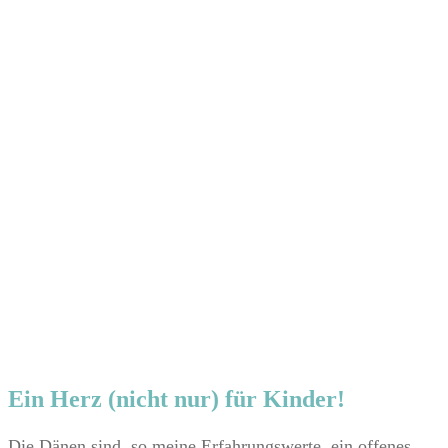
​Ein Herz (nicht nur) für Kinder!
​Die Dänen sind, so meine Erfahrungswerte, ein offenes