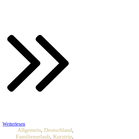
Weiterlesen
Allgemein
,
Deutschland
,
Familienurlaub
,
Kurztrip
,